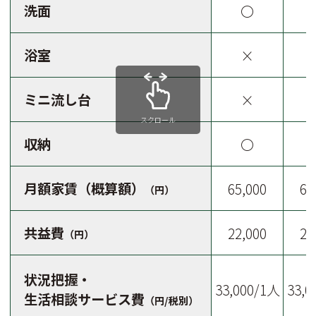
洗面
〇
浴室
×
ミニ流し台
×
スクロール
収納
〇
月額家賃（概算額）
65,000
65
（円）
共益費
22,000
22
（円）
状況把握・
33,000/1人
33,0
生活相談サービス費
（円/税別）